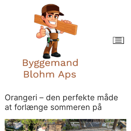
Spring
til
indhold
Søg efter:
Orangeri – den perfekte måde
at forlænge sommeren på